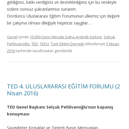
geldiğiniz, katkı verdiğiniz ve desteklediğiniz için bu vesileyle
sizlere sonsuz şükranlarımızı sunarım.
Dördüncü Uluslararası Eğitim Forumunun ülkemiz için değerli
bir çalışma olması dileğiyle hepinize saygılar…
Genel
içinde
10.000 Genç Meşale Daha aydınlık türkiye
,
Selçuk
Pehlivanoğlu
,
TED
,
TEDU
,
Türk Eğitim Derneği
etiketleriyle
5 Nisan
2016
tarihinde
tarafınadan gönderildi.
TED 4. ULUSLARARASI EĞİTİM FORUMU (2
Nisan 2016)
TED Genel Başkanı Selçuk Pehlivanoğlu’nun kapanış
konuşması
Saygıdeğer Konuklar ve Değerli Basın Mensupları,