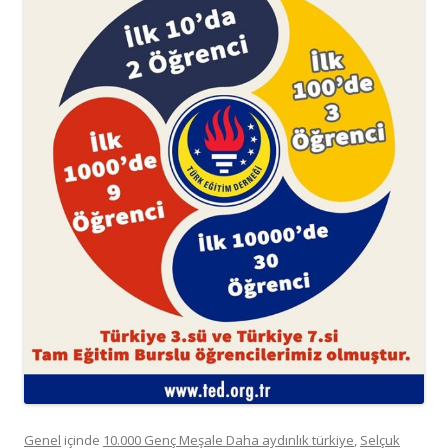
Genel
içinde
10.000 Genç Meşale Daha aydınlık türkiye
,
Selçuk