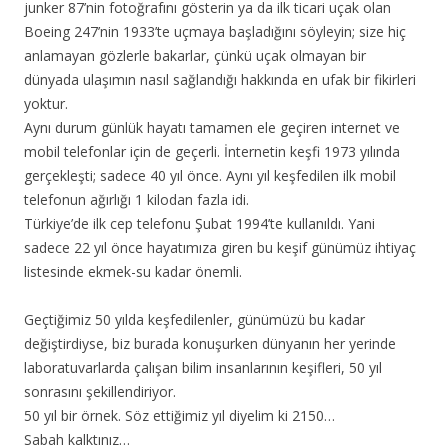
junker 87’nin fotoğrafını gösterin ya da ilk ticari uçak olan
Boeing 247’nin 1933’te uçmaya başladığını söyleyin; size hiç
anlamayan gözlerle bakarlar, çünkü uçak olmayan bir
dünyada ulaşımın nasıl sağlandığı hakkında en ufak bir fikirleri
yoktur.
Aynı durum günlük hayatı tamamen ele geçiren internet ve
mobil telefonlar için de geçerli. İnternetin keşfi 1973 yılında
gerçekleşti; sadece 40 yıl önce. Aynı yıl keşfedilen ilk mobil
telefonun ağırlığı 1 kilodan fazla idi.
Türkiye’de ilk cep telefonu Şubat 1994’te kullanıldı. Yani
sadece 22 yıl önce hayatımıza giren bu keşif günümüz ihtiyaç
listesinde ekmek-su kadar önemli.
Geçtiğimiz 50 yılda keşfedilenler, günümüzü bu kadar
değiştirdiyse, biz burada konuşurken dünyanın her yerinde
laboratuvarlarda çalışan bilim insanlarının keşifleri, 50 yıl
sonrasını şekillendiriyor.
50 yıl bir örnek. Söz ettiğimiz yıl diyelim ki 2150…
Sabah kalktınız…