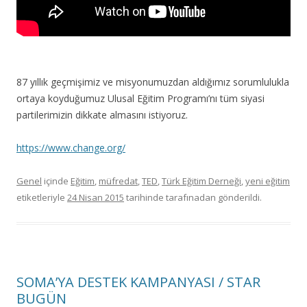
87 yıllık geçmişimiz ve misyonumuzdan aldığımız sorumlulukla
ortaya koyduğumuz Ulusal Eğitim Programı’nı tüm siyasi
partilerimizin dikkate almasını istiyoruz.
https://www.change.org/
Genel
içinde
Eğitim
,
müfredat
,
TED
,
Türk Eğitim Derneği
,
yeni eğitim
etiketleriyle
24 Nisan 2015
tarihinde
tarafınadan gönderildi.
SOMA’YA DESTEK KAMPANYASI / STAR
BUGÜN