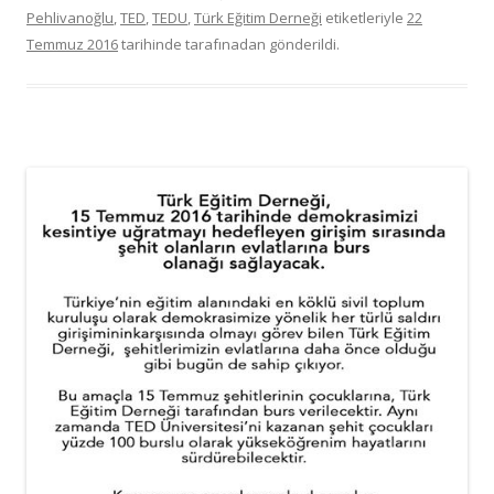
Pehlivanoğlu
,
TED
,
TEDU
,
Türk Eğitim Derneği
etiketleriyle
22
Temmuz 2016
tarihinde
tarafınadan gönderildi.