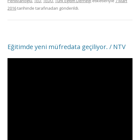
Pehlivanoğlu
,
TED
,
TEDU
,
Türk Eğitim Derneği
etiketleriyle
7 Mart
2016
tarihinde
tarafınadan gönderildi.
Eğitimde yeni müfredata geçiliyor. / NTV