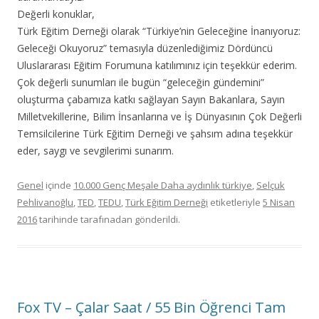
Değerli konuklar,
Türk Eğitim Derneği olarak “Türkiye’nin Geleceğine İnanıyoruz:
Geleceği Okuyoruz” temasıyla düzenlediğimiz Dördüncü
Uluslararası Eğitim Forumuna katılımınız için teşekkür ederim.
Çok değerli sunumları ile bugün “geleceğin gündemini”
oluşturma çabamıza katkı sağlayan Sayın Bakanlara, Sayın
Milletvekillerine, Bilim İnsanlarına ve İş Dünyasının Çok Değerli
Temsilcilerine Türk Eğitim Derneği ve şahsım adına teşekkür
eder, saygı ve sevgilerimi sunarım.
Genel
içinde
10.000 Genç Meşale Daha aydınlık türkiye
,
Selçuk
Pehlivanoğlu
,
TED
,
TEDU
,
Türk Eğitim Derneği
etiketleriyle
5 Nisan
2016
tarihinde
tarafınadan gönderildi.
Fox TV – Çalar Saat / 55 Bin Öğrenci Tam