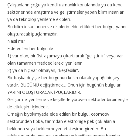
Çalışanların çoğu ya kendi uzmanlık konularında ya da kendi
sektörlerinde araştırma ve geliştirmeler yapan bilim insanları
ya da teknoloji yenileme ekipleri.
Bu bilim insanlarının ve ekiplerin elde ettikleri her bulgu, yarını
oluşturacak ipuçlarımızdır.
Nasıl mı?
Elde edilen her bulgu ile
1) var olan, bir üst aşamaya çıkartılarak “geliştirilir” veya var
olan tamamen “reddedilerek” yenilenir
2) ya da hiç var olmayan, “keşfedilir”.
Bir başka deyişle her bulgunun kesin olarak yaptığı bir şey
vardır. BUGÜNÜ değiştirmek… Onun için bugünün bulguları
YARINI OLUŞTURACAK İPUÇLARIDIR.
Geliştirme-yenileme ve keşiflerle yürüyen sektörler birbirleriyle
de etkileşim içindedir.
Örneğin biyokimyada elde edilen bir bulgu, otomotiv
sektöründen tıbba, tarımdan elektroniğe pek çok alanla
beklenen veya beklenmeyen etkileşime girerler. Bu
etkileşimler de yeni gelişmelere ve keşiflere zemin hazırlar.