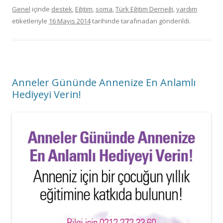
Genel
içinde
destek
,
Eğitim
,
soma
,
Türk Eğitim Derneği
,
yardım
etiketleriyle
16 Mayıs 2014
tarihinde
tarafınadan gönderildi.
Anneler Gününde Annenize En Anlamlı
Hediyeyi Verin!