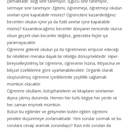
çıkmaktadır. Bilgi sınır tanımıyor, işgücü sınır tanımıyor,
sermaye sınır tanımıyor. Eğitimi, öğrenmeyi, öğretmeyi okulun
sınırları içine kapatabilir misiniz? Öğrencilere kazandırdığınız
becerileri okulun içine ya da fizikî sınırlar içine kapatabilir
misiniz? Kazandıracağımız beceriler dünyanın neresinde olursa
olsun geçerli olan beceriler değilse, gelecekte hiçbir işe
yaramayacaktır.
Öğrenme giderek okulun ya da öğretmenin empoze edeceği
bir nitelikten meraka dayalı bir niteliğe dönüşmektedir. Hiper-
bireyselleştirilmiş bir öğrenme, öğrenenin hızına, ihtiyacına ve
bilişsel özeliklerine göre uyarlanabilecektir. Organik olarak
oluşturulmuş öğrenme içeriklerinde çeşitlilik sağlamak
mümkün olacaktır.
Öğrenme okulların, kütüphanelerin ve kitapların sınırlarının
dışına çıkmış durumda. Hemen her türlü bilgiye her yerde ve
her zaman erişmek mümkün.
Bütün bu eğilimler ve gelişmeler bizleri eğitim öğretimi
yeniden düşünmeye zorlamaktadır. Yeni sorular sormak ve bu
sorulara cevap aramak zorundayız? Bazı eski soruları da