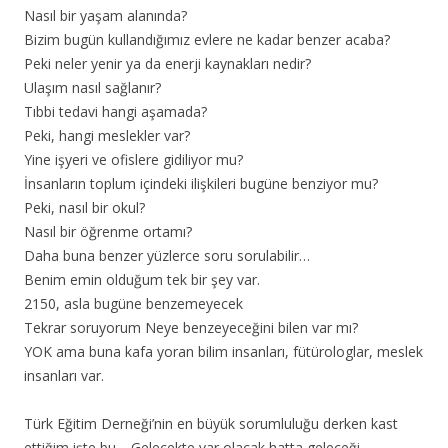
Nasıl bir yaşam alanında?
Bizim bugün kullandığımız evlere ne kadar benzer acaba?
Peki neler yenir ya da enerji kaynakları nedir?
Ulaşım nasıl sağlanır?
Tıbbi tedavi hangi aşamada?
Peki, hangi meslekler var?
Yine işyeri ve ofislere gidiliyor mu?
İnsanların toplum içindeki ilişkileri bugüne benziyor mu?
Peki, nasıl bir okul?
Nasıl bir öğrenme ortamı?
Daha buna benzer yüzlerce soru sorulabilir…
Benim emin olduğum tek bir şey var.
2150, asla bugüne benzemeyecek
Tekrar soruyorum Neye benzeyeceğini bilen var mı?
YOK ama buna kafa yoran bilim insanları, fütürologlar, meslek
insanları var.
Türk Eğitim Derneği’nin en büyük sorumluluğu derken kast
ettiğim işte bu… Gelecekte var olacak hatta geleceği