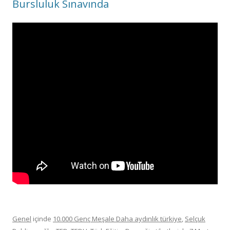
Bursluluk Sınavında
Genel
içinde
10.000 Genç Meşale Daha aydınlık türkiye
,
Selçuk