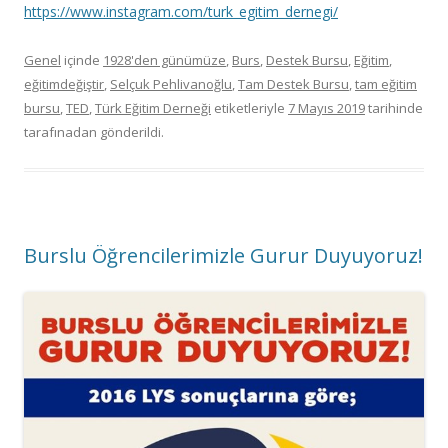
https://www.instagram.com/turk_egitim_dernegi/
Genel
içinde
1928'den günümüze
,
Burs
,
Destek Bursu
,
Eğitim
,
eğitimdeğiştir
,
Selçuk Pehlivanoğlu
,
Tam Destek Bursu
,
tam eğitim
bursu
,
TED
,
Türk Eğitim Derneği
etiketleriyle
7 Mayıs 2019
tarihinde
tarafınadan gönderildi.
Burslu Öğrencilerimizle Gurur Duyuyoruz!