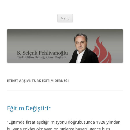
Selçuk Pehlivanoğlu
İçeriğe
Menü
atla
ETIKET ARŞIVI:
TÜRK EĞITIM DERNEĞI
Eğitim Değiştirir
“Eğitimde fırsat eşitliği” misyonu doğrultusunda 1928 yılından
bu yana imkânı olmayan on binlerce başarılı gence burs