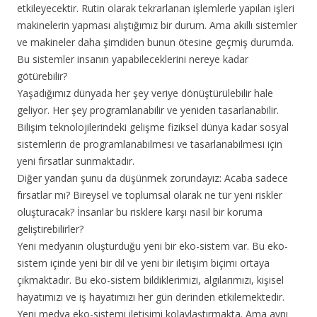
etkileyecektir. Rutin olarak tekrarlanan işlemlerle yapılan işleri
makinelerin yapması alıştığımız bir durum. Ama akıllı sistemler
ve makineler daha şimdiden bunun ötesine geçmiş durumda.
Bu sistemler insanın yapabileceklerini nereye kadar
götürebilir?
Yaşadığımız dünyada her şey veriye dönüştürülebilir hale
geliyor. Her şey programlanabilir ve yeniden tasarlanabilir.
Bilişim teknolojilerindeki gelişme fiziksel dünya kadar sosyal
sistemlerin de programlanabilmesi ve tasarlanabilmesi için
yeni fırsatlar sunmaktadır.
Diğer yandan şunu da düşünmek zorundayız: Acaba sadece
fırsatlar mı? Bireysel ve toplumsal olarak ne tür yeni riskler
oluşturacak? İnsanlar bu risklere karşı nasıl bir koruma
geliştirebilirler?
Yeni medyanın oluşturduğu yeni bir eko-sistem var. Bu eko-
sistem içinde yeni bir dil ve yeni bir iletişim biçimi ortaya
çıkmaktadır. Bu eko-sistem bildiklerimizi, algılarımızı, kişisel
hayatımızı ve iş hayatımızı her gün derinden etkilemektedir.
Yeni medya eko-sistemi iletişimi kolaylaştırmakta. Ama aynı