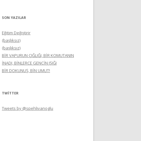
SON YAZILAR
Eğitim Değiştirir
(başlıksız)
(başlıksız)
BİR VAPURUN ÇIĞLIĞI, BİR KOMUTANIN
İNADI, BİNLERCE GENCİN IŞIĞI
BİR DOKUNUŞ, BİN UMUT!
TWITTER
Tweets by @spehlivanoglu