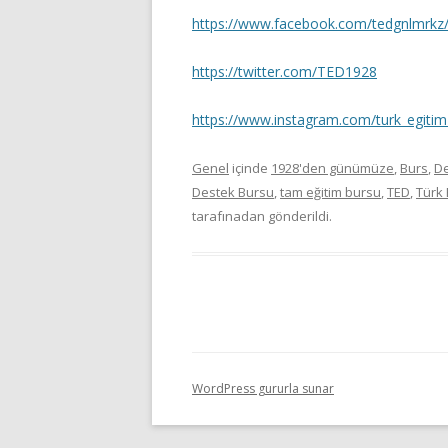
https://www.facebook.com/tedgnlmrkz
https://twitter.com/TED1928
https://www.instagram.com/turk_egitim
Genel
içinde
1928'den günümüze
,
Burs
,
De
Destek Bursu
,
tam eğitim bursu
,
TED
,
Türk 
tarafınadan gönderildi.
WordPress gururla sunar