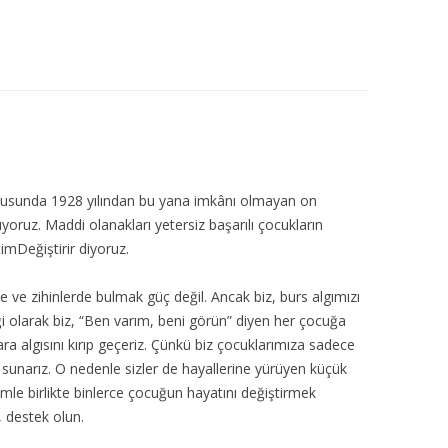
ultusunda 1928 yılından bu yana imkânı olmayan on
ıyoruz. Maddi olanakları yetersiz başarılı çocukların
imDeğiştirir diyoruz.
e ve zihinlerde bulmak güç değil. Ancak biz, burs algımızı
ği olarak biz, “Ben varım, beni görün” diyen her çocuğa
a algısını kırıp geçeriz. Çünkü biz çocuklarımıza sadece
t sunarız. O nedenle sizler de hayallerine yürüyen küçük
imle birlikte binlerce çocuğun hayatını değiştirmek
, destek olun.