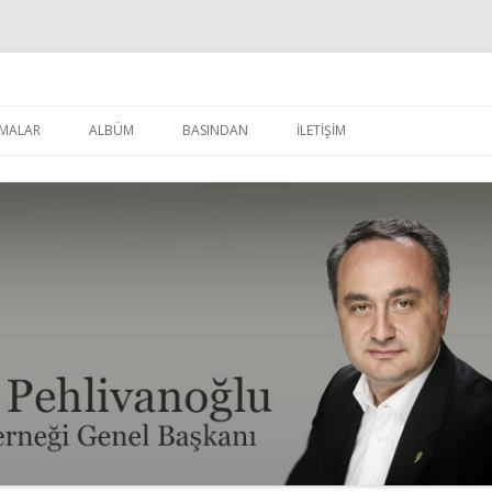
u
İçeriğe
atla
MALAR
ALBÜM
BASINDAN
İLETİŞİM