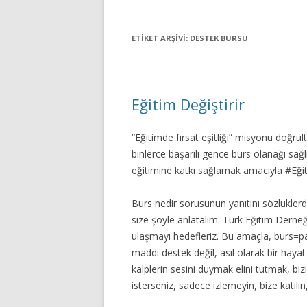
ETIKET ARŞIVI:
DESTEK BURSU
Eğitim Değiştirir
“Eğitimde fırsat eşitliği” misyonu doğr
binlerce başarılı gence burs olanağı sağl
eğitimine katkı sağlamak amacıyla #Eğit
Burs nedir sorusunun yanıtını sözlüklerd
size şöyle anlatalım. Türk Eğitim Derne
ulaşmayı hedefleriz. Bu amaçla, burs=par
maddi destek değil, asıl olarak bir haya
kalplerin sesini duymak elini tutmak, biz
isterseniz, sadece izlemeyin, bize katılın