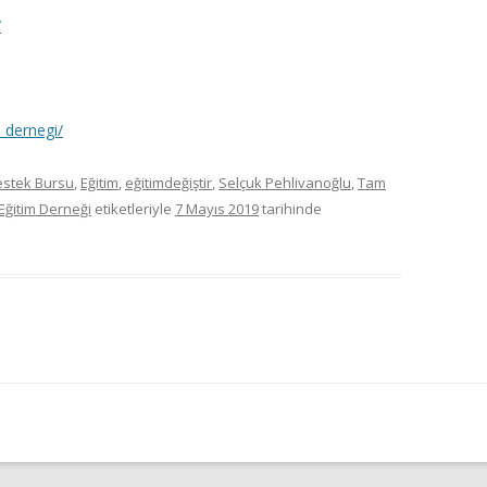
/
_dernegi/
stek Bursu
,
Eğitim
,
eğitimdeğiştir
,
Selçuk Pehlivanoğlu
,
Tam
Eğitim Derneği
etiketleriyle
7 Mayıs 2019
tarihinde