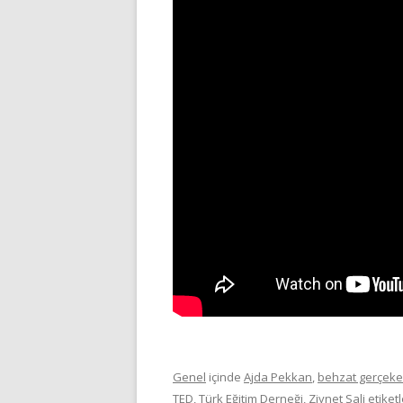
Genel
içinde
Ajda Pekkan
,
behzat gerçeke
TED
,
Türk Eğitim Derneği
,
Ziynet Sali
etiketl