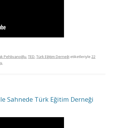
uk Pehlivanoğlu
,
TED
,
Türk Eğitim Derneği
etiketleriyle
22
i.
ile Sahnede Türk Eğitim Derneği