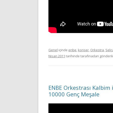
Genel
içinde
enbe
,
konser
,
Orkestra
,
Selç
Nisan 2011
tarihinde
tarafınadan gönderild
ENBE Orkestrası Kalbim 
10000 Genç Meşale