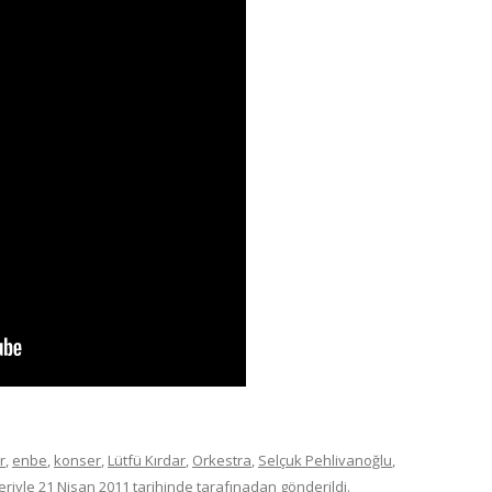
r
,
enbe
,
konser
,
Lütfü Kırdar
,
Orkestra
,
Selçuk Pehlivanoğlu
,
eriyle
21 Nisan 2011
tarihinde
tarafınadan gönderildi.