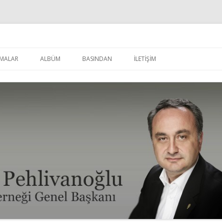
u
İçeriğe
atla
MALAR
ALBÜM
BASINDAN
İLETİŞİM