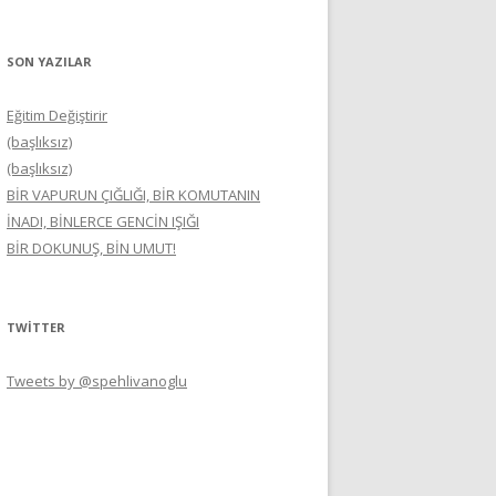
SON YAZILAR
Eğitim Değiştirir
(başlıksız)
(başlıksız)
BİR VAPURUN ÇIĞLIĞI, BİR KOMUTANIN
İNADI, BİNLERCE GENCİN IŞIĞI
BİR DOKUNUŞ, BİN UMUT!
TWITTER
Tweets by @spehlivanoglu