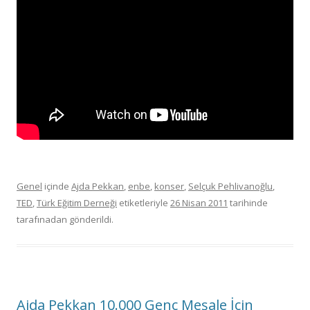
Genel
içinde
Ajda Pekkan
,
enbe
,
konser
,
Selçuk Pehlivanoğlu
,
TED
,
Türk Eğitim Derneği
etiketleriyle
26 Nisan 2011
tarihinde
tarafınadan gönderildi.
Ajda Pekkan 10.000 Genç Meşale İçin