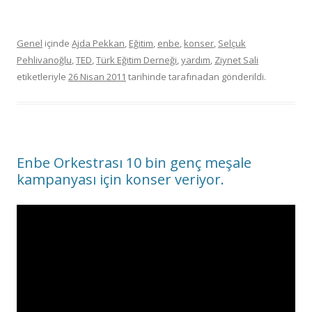
Genel
içinde
Ajda Pekkan
,
Eğitim
,
enbe
,
konser
,
Selçuk
Pehlivanoğlu
,
TED
,
Türk Eğitim Derneği
,
yardım
,
Ziynet Sali
etiketleriyle
26 Nisan 2011
tarihinde
tarafınadan gönderildi.
Enbe Orkestrası 10 bin genç meşale
kampanyası için konser veriyor.