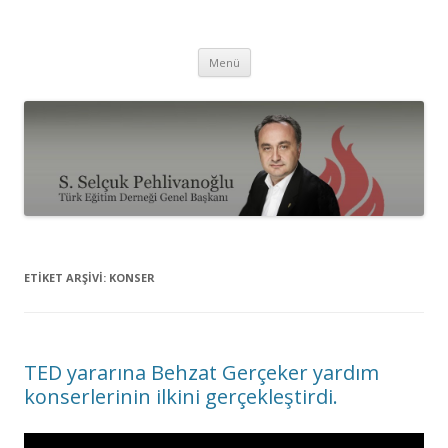
Selçuk Pehlivanoğlu
İçeriğe
Menü
atla
ETIKET ARŞIVI:
KONSER
TED yararına Behzat Gerçeker yardım
konserlerinin ilkini gerçekleştirdi.