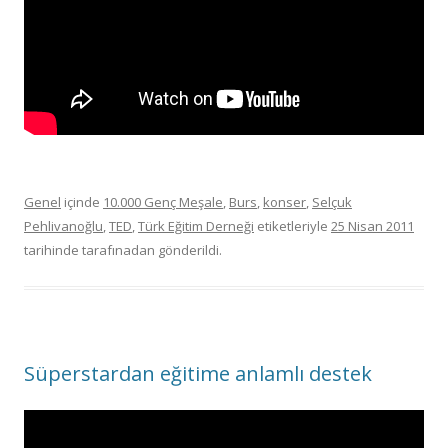
Genel
içinde
10.000 Genç Meşale
,
Burs
,
konser
,
Selçuk
Pehlivanoğlu
,
TED
,
Türk Eğitim Derneği
etiketleriyle
25 Nisan 2011
tarihinde
tarafınadan gönderildi.
Süperstardan eğitime anlamlı destek