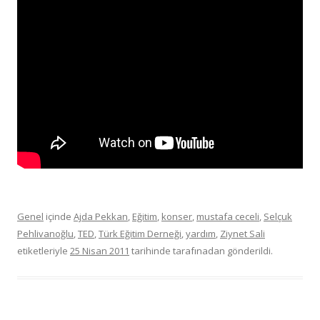
Genel
içinde
Ajda Pekkan
,
Eğitim
,
konser
,
mustafa ceceli
,
Selçuk
Pehlivanoğlu
,
TED
,
Türk Eğitim Derneği
,
yardım
,
Ziynet Sali
etiketleriyle
25 Nisan 2011
tarihinde
tarafınadan gönderildi.