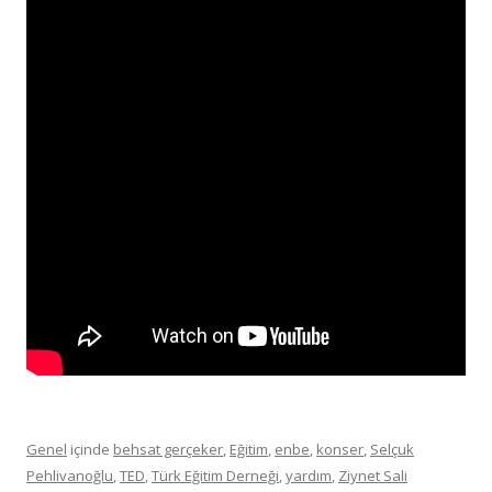
Genel
içinde
behsat gerçeker
,
Eğitim
,
enbe
,
konser
,
Selçuk
Pehlivanoğlu
,
TED
,
Türk Eğitim Derneği
,
yardım
,
Ziynet Sali