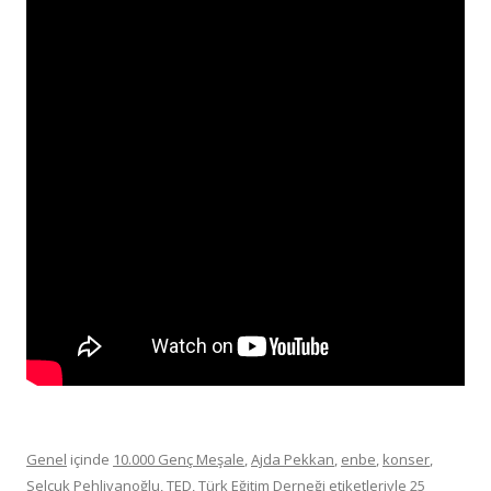
Genel
içinde
10.000 Genç Meşale
,
Ajda Pekkan
,
enbe
,
konser
,
Selçuk Pehlivanoğlu
,
TED
,
Türk Eğitim Derneği
etiketleriyle
25