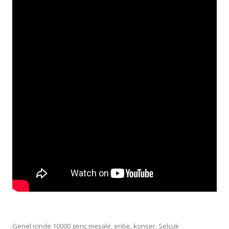
Genel
içinde
10000 genç meşale
,
enbe
,
konser
,
Selçuk