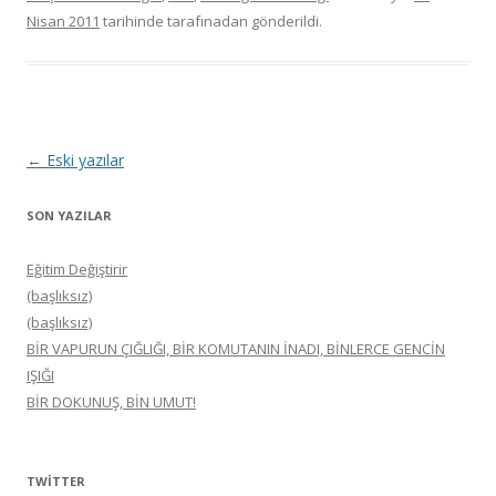
Nisan 2011
tarihinde
tarafınadan gönderildi.
Yazı
←
Eski yazılar
dolaşımı
SON YAZILAR
Eğitim Değiştirir
(başlıksız)
(başlıksız)
BİR VAPURUN ÇIĞLIĞI, BİR KOMUTANIN İNADI, BİNLERCE GENCİN
IŞIĞI
BİR DOKUNUŞ, BİN UMUT!
TWITTER