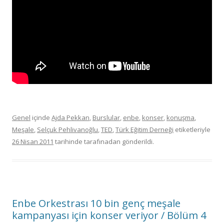
Genel
içinde
Ajda Pekkan
,
Burslular
,
enbe
,
konser
,
konuşma
,
Meşale
,
Selçuk Pehlivanoğlu
,
TED
,
Türk Eğitim Derneği
etiketleriyle
26 Nisan 2011
tarihinde
tarafınadan gönderildi.
Enbe Orkestrası 10 bin genç meşale
kampanyası için konser veriyor / Bölüm 4