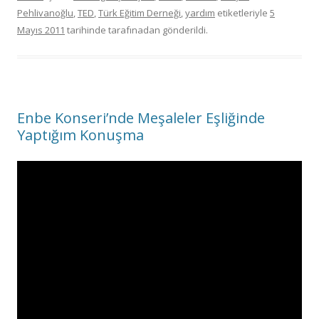
Pehlivanoğlu
,
TED
,
Türk Eğitim Derneği
,
yardım
etiketleriyle
5
Mayıs 2011
tarihinde
tarafınadan gönderildi.
Enbe Konseri’nde Meşaleler Eşliğinde
Yaptığım Konuşma