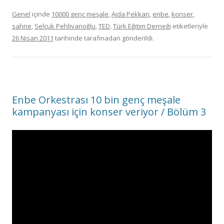
Genel
içinde
10000 genç meşale
,
Ajda Pekkan
,
enbe
,
konser
,
sahne
,
Selçuk Pehlivanoğlu
,
TED
,
Türk Eğitim Derneği
etiketleriyle
26 Nisan 2011
tarihinde
tarafınadan gönderildi.
Enbe Orkestrası 10 bin genç meşale
kampanyası için konser veriyor / Bölüm 3