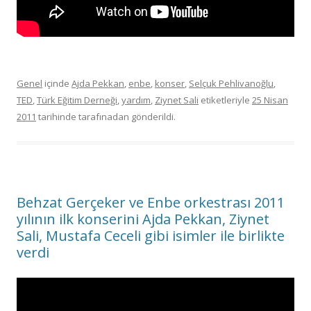
Genel
içinde
Ajda Pekkan
,
enbe
,
konser
,
Selçuk Pehlivanoğlu
,
TED
,
Türk Eğitim Derneği
,
yardım
,
Ziynet Sali
etiketleriyle
25 Nisan
2011
tarihinde
tarafınadan gönderildi.
Behzat Gerçeker ve Enbe orkestrası 2011
yılının ilk konserini Ajda Pekkan, Ziynet
Sali, Mustafa Ceceli gibi isimler ile birlikte
verdi