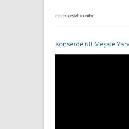
ETIKET ARŞIVI:
HARBIYE
Konserde 60 Meşale Yand