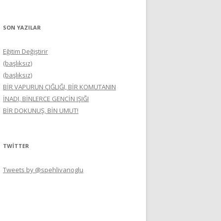
SON YAZILAR
Eğitim Değiştirir
(başlıksız)
(başlıksız)
BİR VAPURUN ÇIĞLIĞI, BİR KOMUTANIN
İNADI, BİNLERCE GENCİN IŞIĞI
BİR DOKUNUŞ, BİN UMUT!
TWITTER
Tweets by @spehlivanoglu