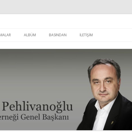
u
İçeriğe
atla
MALAR
ALBÜM
BASINDAN
İLETİŞİM