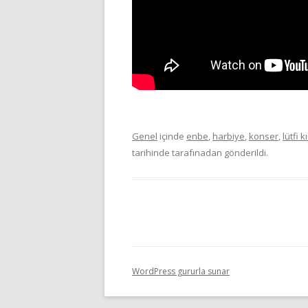
Genel
içinde
enbe
,
harbiye
,
konser
,
lütfi k
tarihinde
tarafınadan gönderildi.
WordPress gururla sunar