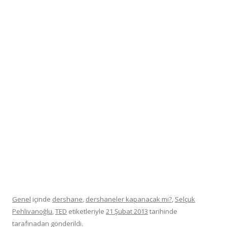
Genel
içinde
dershane
,
dershaneler kapanacak mı?
,
Selçuk
Pehlivanoğlu
,
TED
etiketleriyle
21 Şubat 2013
tarihinde
tarafınadan gönderildi.