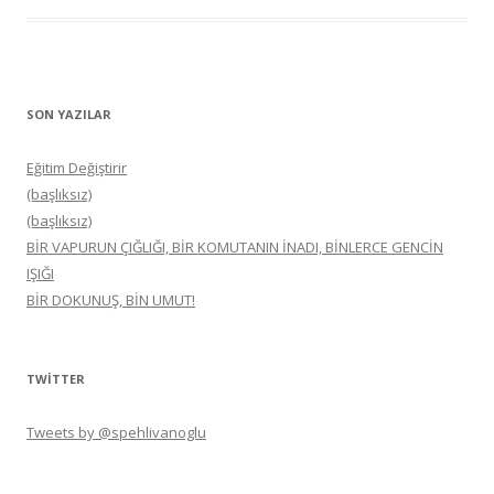
SON YAZILAR
Eğitim Değiştirir
(başlıksız)
(başlıksız)
BİR VAPURUN ÇIĞLIĞI, BİR KOMUTANIN İNADI, BİNLERCE GENCİN
IŞIĞI
BİR DOKUNUŞ, BİN UMUT!
TWITTER
Tweets by @spehlivanoglu