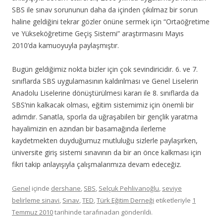
SBS ile sınav sorununun daha da içinden çıkılmaz bir sorun
haline geldiğini tekrar gözler önüne sermek için “Ortaöğretime
ve Yükseköğretime Geçiş Sistemi” araştırmasını Mayıs
2010’da kamuoyuyla paylaşmıştır.
Bugün geldiğimiz nokta bizler için çok sevindiricidir. 6. ve 7.
sınıflarda SBS uygulamasının kaldırılması ve Genel Liselerin
Anadolu Liselerine dönüştürülmesi kararı ile 8. sınıflarda da
SBS’nin kalkacak olması, eğitim sistemimiz için önemli bir
adımdır. Sanatla, sporla da uğraşabilen bir gençlik yaratma
hayalimizin en azından bir basamağında ilerleme
kaydetmekten duyduğumuz mutluluğu sizlerle paylaşırken,
üniversite giriş sistemi sınavının da bir an önce kalkması için
fikri takip anlayışıyla çalışmalarımıza devam edeceğiz.
Genel
içinde
dershane
,
SBS
,
Selçuk Pehlivanoğlu
,
seviye
belirleme sinavi
,
Sınav
,
TED
,
Türk Eğitim Derneği
etiketleriyle
1
Temmuz 2010
tarihinde
tarafınadan gönderildi.