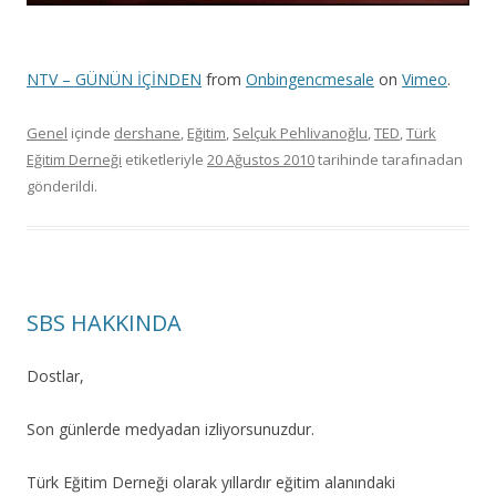
NTV – GÜNÜN İÇİNDEN
from
Onbingencmesale
on
Vimeo
.
Genel
içinde
dershane
,
Eğitim
,
Selçuk Pehlivanoğlu
,
TED
,
Türk
Eğitim Derneği
etiketleriyle
20 Ağustos 2010
tarihinde
tarafınadan
gönderildi.
SBS HAKKINDA
Dostlar,
Son günlerde medyadan izliyorsunuzdur.
Türk Eğitim Derneği olarak yıllardır eğitim alanındaki