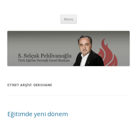
Selçuk Pehlivanoğlu
İçeriğe
Menü
atla
ETIKET ARŞIVI:
DERSHANE
Eğitimde yeni dönem