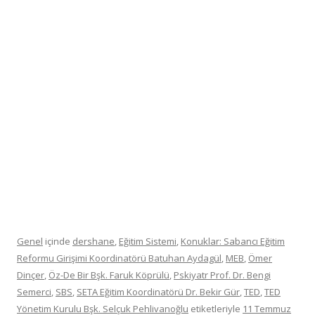
Genel
içinde
dershane
,
Eğitim Sistemi
,
Konuklar: Sabancı Eğitim
Reformu Girişimi Koordinatörü Batuhan Aydagül
,
MEB
,
Ömer
Dinçer
,
Öz-De Bir Bşk. Faruk Köprülü
,
Pskiyatr Prof. Dr. Bengi
Semerci
,
SBS
,
SETA Eğitim Koordinatörü Dr. Bekir Gür
,
TED
,
TED
Yönetim Kurulu Bşk. Selçuk Pehlivanoğlu
etiketleriyle
11 Temmuz