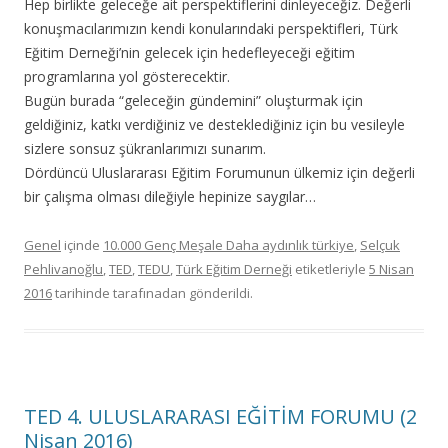
Hep birlikte geleceğe ait perspektiflerini dinleyeceğiz. Değerli
konuşmacılarımızın kendi konularındaki perspektifleri, Türk
Eğitim Derneği’nin gelecek için hedefleyeceği eğitim
programlarına yol gösterecektir.
Bugün burada “geleceğin gündemini” oluşturmak için
geldiğiniz, katkı verdiğiniz ve desteklediğiniz için bu vesileyle
sizlere sonsuz şükranlarımızı sunarım.
Dördüncü Uluslararası Eğitim Forumunun ülkemiz için değerli
bir çalışma olması dileğiyle hepinize saygılar…
Genel
içinde
10.000 Genç Meşale Daha aydınlık türkiye
,
Selçuk
Pehlivanoğlu
,
TED
,
TEDU
,
Türk Eğitim Derneği
etiketleriyle
5 Nisan
2016
tarihinde
tarafınadan gönderildi.
TED 4. ULUSLARARASI EĞİTİM FORUMU (2
Nisan 2016)