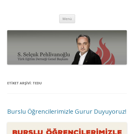
Selçuk Pehlivanoğlu
İçeriğe
Menü
atla
ETIKET ARŞIVI:
TEDU
Burslu Öğrencilerimizle Gurur Duyuyoruz!