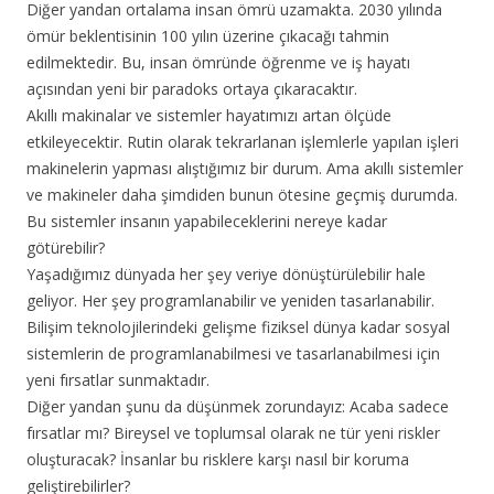
Diğer yandan ortalama insan ömrü uzamakta. 2030 yılında
ömür beklentisinin 100 yılın üzerine çıkacağı tahmin
edilmektedir. Bu, insan ömründe öğrenme ve iş hayatı
açısından yeni bir paradoks ortaya çıkaracaktır.
Akıllı makinalar ve sistemler hayatımızı artan ölçüde
etkileyecektir. Rutin olarak tekrarlanan işlemlerle yapılan işleri
makinelerin yapması alıştığımız bir durum. Ama akıllı sistemler
ve makineler daha şimdiden bunun ötesine geçmiş durumda.
Bu sistemler insanın yapabileceklerini nereye kadar
götürebilir?
Yaşadığımız dünyada her şey veriye dönüştürülebilir hale
geliyor. Her şey programlanabilir ve yeniden tasarlanabilir.
Bilişim teknolojilerindeki gelişme fiziksel dünya kadar sosyal
sistemlerin de programlanabilmesi ve tasarlanabilmesi için
yeni fırsatlar sunmaktadır.
Diğer yandan şunu da düşünmek zorundayız: Acaba sadece
fırsatlar mı? Bireysel ve toplumsal olarak ne tür yeni riskler
oluşturacak? İnsanlar bu risklere karşı nasıl bir koruma
geliştirebilirler?