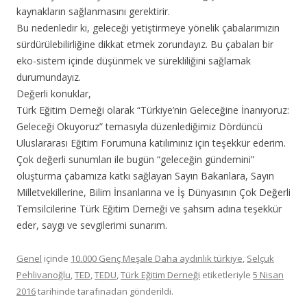
kaynakların sağlanmasını gerektirir.
Bu nedenledir ki, geleceği yetiştirmeye yönelik çabalarımızın
sürdürülebilirliğine dikkat etmek zorundayız. Bu çabaları bir
eko-sistem içinde düşünmek ve sürekliliğini sağlamak
durumundayız.
Değerli konuklar,
Türk Eğitim Derneği olarak “Türkiye’nin Geleceğine İnanıyoruz:
Geleceği Okuyoruz” temasıyla düzenlediğimiz Dördüncü
Uluslararası Eğitim Forumuna katılımınız için teşekkür ederim.
Çok değerli sunumları ile bugün “geleceğin gündemini”
oluşturma çabamıza katkı sağlayan Sayın Bakanlara, Sayın
Milletvekillerine, Bilim İnsanlarına ve İş Dünyasının Çok Değerli
Temsilcilerine Türk Eğitim Derneği ve şahsım adına teşekkür
eder, saygı ve sevgilerimi sunarım.
Genel
içinde
10.000 Genç Meşale Daha aydınlık türkiye
,
Selçuk
Pehlivanoğlu
,
TED
,
TEDU
,
Türk Eğitim Derneği
etiketleriyle
5 Nisan
2016
tarihinde
tarafınadan gönderildi.