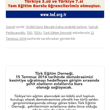
Genel
içinde
10.000 Genç Meşale Daha aydınlık türkiye
,
Selçuk
Pehlivanoğlu
,
TED
,
TEDU
,
Türk Eğitim Derneği
etiketleriyle
22
Temmuz 2016
tarihinde
tarafınadan gönderildi.