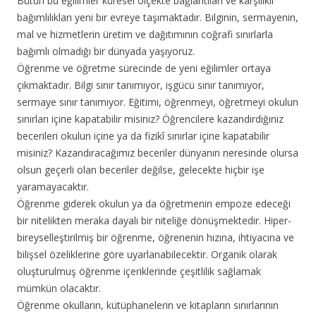
Bütün bu eğilimler küresel ölçekte bağlantıları ve karşılıklı
bağımlılıkları yeni bir evreye taşımaktadır. Bilginin, sermayenin,
mal ve hizmetlerin üretim ve dağıtımının coğrafi sınırlarla
bağımlı olmadığı bir dünyada yaşıyoruz.
Öğrenme ve öğretme sürecinde de yeni eğilimler ortaya
çıkmaktadır. Bilgi sınır tanımıyor, işgücü sınır tanımıyor,
sermaye sınır tanımıyor. Eğitimi, öğrenmeyi, öğretmeyi okulun
sınırları içine kapatabilir misiniz? Öğrencilere kazandırdığınız
becerileri okulun içine ya da fizikî sınırlar içine kapatabilir
misiniz? Kazandıracağımız beceriler dünyanın neresinde olursa
olsun geçerli olan beceriler değilse, gelecekte hiçbir işe
yaramayacaktır.
Öğrenme giderek okulun ya da öğretmenin empoze edeceği
bir nitelikten meraka dayalı bir niteliğe dönüşmektedir. Hiper-
bireyselleştirilmiş bir öğrenme, öğrenenin hızına, ihtiyacına ve
bilişsel özeliklerine göre uyarlanabilecektir. Organik olarak
oluşturulmuş öğrenme içeriklerinde çeşitlilik sağlamak
mümkün olacaktır.
Öğrenme okulların, kütüphanelerin ve kitapların sınırlarının