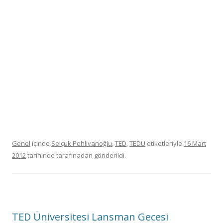
Genel
içinde
Selçuk Pehlivanoğlu
,
TED
,
TEDU
etiketleriyle
16 Mart
2012
tarihinde
tarafınadan gönderildi.
TED Üniversitesi Lansman Gecesi