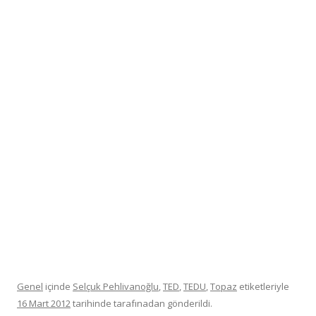
Genel
içinde
Selçuk Pehlivanoğlu
,
TED
,
TEDU
,
Topaz
etiketleriyle
16 Mart 2012
tarihinde
tarafınadan gönderildi.