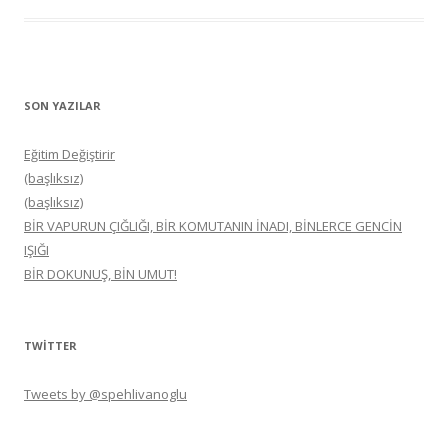
SON YAZILAR
Eğitim Değiştirir
(başlıksız)
(başlıksız)
BİR VAPURUN ÇIĞLIĞI, BİR KOMUTANIN İNADI, BİNLERCE GENCİN
IŞIĞI
BİR DOKUNUŞ, BİN UMUT!
TWITTER
Tweets by @spehlivanoglu