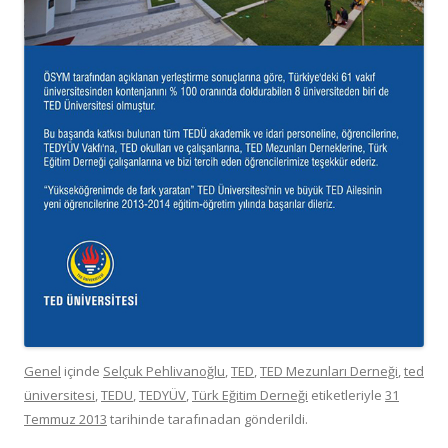
Genel
içinde
Selçuk Pehlivanoğlu
,
TED
,
TED Mezunları Derneği
,
ted
üniversitesi
,
TEDU
,
TEDYÜV
,
Türk Eğitim Derneği
etiketleriyle
31
Temmuz 2013
tarihinde
tarafınadan gönderildi.