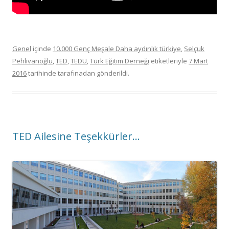
Genel
içinde
10.000 Genç Meşale Daha aydınlık türkiye
,
Selçuk
Pehlivanoğlu
,
TED
,
TEDU
,
Türk Eğitim Derneği
etiketleriyle
7 Mart
2016
tarihinde
tarafınadan gönderildi.
TED Ailesine Teşekkürler…