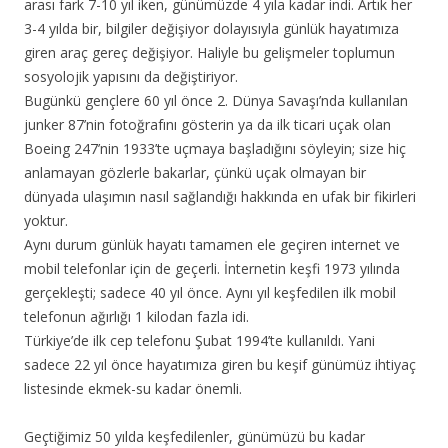
arası fark 7-10 yıl iken, günümüzde 4 yıla kadar indi. Artık her
3-4 yılda bir, bilgiler değişiyor dolayısıyla günlük hayatımıza
giren araç gereç değişiyor. Haliyle bu gelişmeler toplumun
sosyolojik yapısını da değiştiriyor.
Bugünkü gençlere 60 yıl önce 2. Dünya Savaşı’nda kullanılan
junker 87’nin fotoğrafını gösterin ya da ilk ticari uçak olan
Boeing 247’nin 1933’te uçmaya başladığını söyleyin; size hiç
anlamayan gözlerle bakarlar, çünkü uçak olmayan bir
dünyada ulaşımın nasıl sağlandığı hakkında en ufak bir fikirleri
yoktur.
Aynı durum günlük hayatı tamamen ele geçiren internet ve
mobil telefonlar için de geçerli. İnternetin keşfi 1973 yılında
gerçekleşti; sadece 40 yıl önce. Aynı yıl keşfedilen ilk mobil
telefonun ağırlığı 1 kilodan fazla idi.
Türkiye’de ilk cep telefonu Şubat 1994’te kullanıldı. Yani
sadece 22 yıl önce hayatımıza giren bu keşif günümüz ihtiyaç
listesinde ekmek-su kadar önemli.
Geçtiğimiz 50 yılda keşfedilenler, günümüzü bu kadar