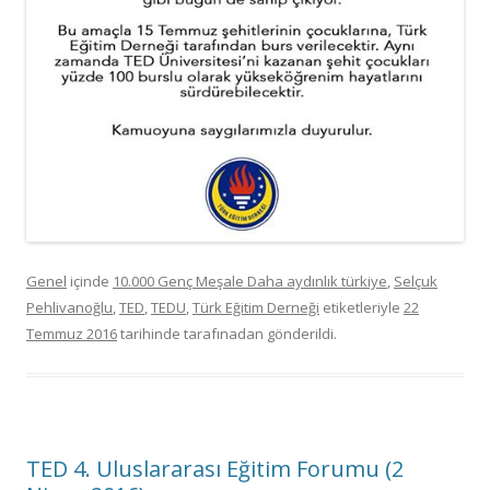
Genel
içinde
10.000 Genç Meşale Daha aydınlık türkiye
,
Selçuk
Pehlivanoğlu
,
TED
,
TEDU
,
Türk Eğitim Derneği
etiketleriyle
22
Temmuz 2016
tarihinde
tarafınadan gönderildi.
TED 4. Uluslararası Eğitim Forumu (2