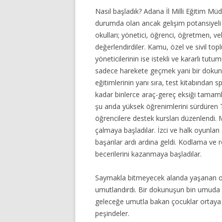
Nasıl başladık? Adana İl Milli Eğitim Müd
durumda olan ancak gelişim potansiyeli 
okulları; yönetici, öğrenci, öğretmen, veli
değerlendirdiler. Kamu, özel ve sivil to
yöneticilerinin ise istekli ve kararlı tutu
sadece harekete geçmek yani bir dokunuş
eğitimlerinin yanı sıra, test kitabında
kadar binlerce araç-gereç eksiği tamaml
şu anda yüksek öğrenimlerini sürdüren T
öğrencilere destek kursları düzenlendi. M
çalmaya başladılar. İzci ve halk oyunları
başarılar ardı ardına geldi. Kodlama ve r
becerilerini kazanmaya başladılar.
Saymakla bitmeyecek alanda yaşanan ol
umutlandırdı. Bir dokunuşun bin umuda d
geleceğe umutla bakan çocuklar ortaya ç
peşindeler.