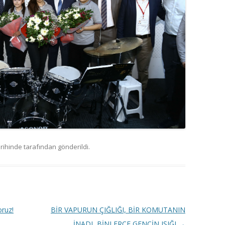
rihinde
tarafından gönderildi.
oruz!
BİR VAPURUN ÇIĞLIĞI, BİR KOMUTANIN
İNADI, BİNLERCE GENCİN IŞIĞI
→