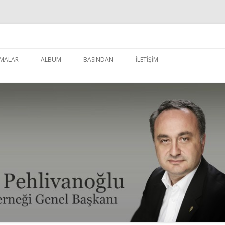
u
İçeriğe
atla
MALAR
ALBÜM
BASINDAN
İLETİŞİM