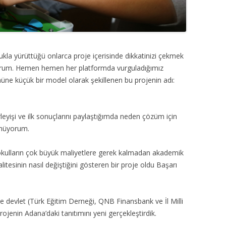
kla yürüttüğü onlarca proje içerisinde dikkatinizi çekmek
yorum. Hemen hemen her platformda vurguladığımız
müne küçük bir model olarak şekillenen bu projenin adı:
rleyişi ve ilk sonuçlarını paylaştığımda neden çözüm için
ünüyorum.
k okulların çok büyük maliyetlere gerek kalmadan akademik
itesinin nasıl değiştiğini gösteren bir proje oldu Başarı
 ve devlet (Türk Eğitim Derneği, QNB Finansbank ve İl Milli
rojenin Adana’daki tanıtımını yeni gerçekleştirdik.