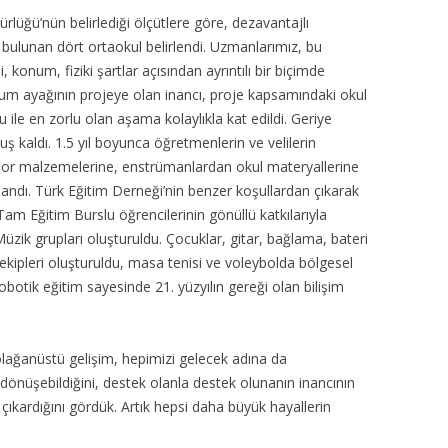
ürlüğü’nün belirlediği ölçütlere göre, dezavantajlı
bulunan dört ortaokul belirlendi. Uzmanlarımız, bu
, konum, fiziki şartlar açısından ayrıntılı bir biçimde
plum ayağının projeye olan inancı, proje kapsamındaki okul
mu ile en zorlu olan aşama kolaylıkla kat edildi. Geriye
 kaldı. 1.5 yıl boyunca öğretmenlerin ve velilerin
n spor malzemelerine, enstrümanlardan okul materyallerine
andı. Türk Eğitim Derneği’nin benzer koşullardan çıkarak
am Eğitim Burslu öğrencilerinin gönüllü katkılarıyla
üzik grupları oluşturuldu. Çocuklar, gitar, bağlama, bateri
 ekipleri oluşturuldu, masa tenisi ve voleybolda bölgesel
obotik eğitim sayesinde 21. yüzyılın gereği olan bilişim
ağanüstü gelişim, hepimizi gelecek adına da
önüşebildiğini, destek olanla destek olunanın inancının
ıkardığını gördük. Artık hepsi daha büyük hayallerin