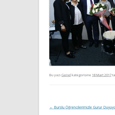
Bu yazı
Genel
kategorisine
18 Mart 2017
ta
Yazı
←
Burslu Öğrencilerimizle Gurur Duyuy
dolaşımı