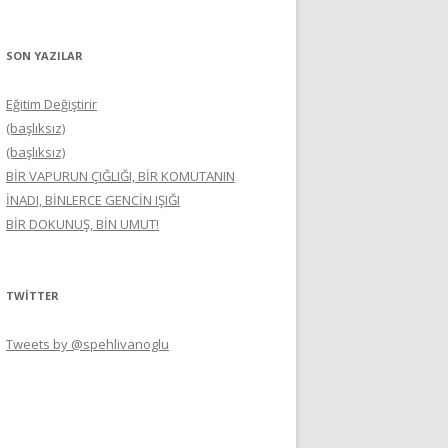
SON YAZILAR
Eğitim Değiştirir
(başlıksız)
(başlıksız)
BİR VAPURUN ÇIĞLIĞI, BİR KOMUTANIN
İNADI, BİNLERCE GENCİN IŞIĞI
BİR DOKUNUŞ, BİN UMUT!
TWITTER
Tweets by @spehlivanoglu