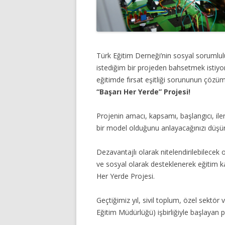
Türk Eğitim Derneği’nin sosyal sorumlulu
istediğim bir projeden bahsetmek isti
eğitimde fırsat eşitliği sorununun çözü
“Başarı Her Yerde” Projesi!
Projenin amacı, kapsamı, başlangıcı, ile
bir model olduğunu anlayacağınızı düş
Dezavantajlı olarak nitelendirilebilece
ve sosyal olarak desteklenerek eğitim kal
Her Yerde Projesi.
Geçtiğimiz yıl, sivil toplum, özel sektör
Eğitim Müdürlüğü) işbirliğiyle başlayan p