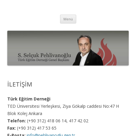
Selçuk Pehlivanoğlu
İçeriğe
Menü
atla
İLETİŞİM
Türk Eğitim Derneği
TED Üniversitesi Yerleşkesi, Ziya Gökalp caddesi No:47 H
Blok Kolej Ankara
Telefon:
(+90 312) 418 06 14, 417 42 02
Fax:
(+90 312) 417 53 65
E-Posta:
info@pehlivanoglu.gen.tr