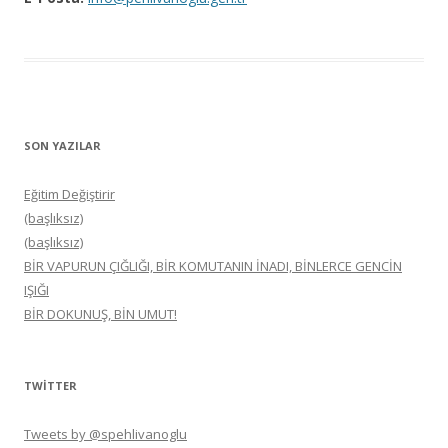
SON YAZILAR
Eğitim Değiştirir
(başlıksız)
(başlıksız)
BİR VAPURUN ÇIĞLIĞI, BİR KOMUTANIN İNADI, BİNLERCE GENCİN
IŞIĞI
BİR DOKUNUŞ, BİN UMUT!
TWITTER
Tweets by @spehlivanoglu