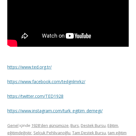
https://www.ted.org.tr/
https://www.facebook.com/tedgnlmrkz/
https://twitter.com/TED1928
https://www.instagram.com/turk_egitim_dernegi/
Genel
içinde
1928'den günümüze
,
Burs
,
Destek Bursu
,
Eğitim
,
eğitimdeğiştir
,
Selçuk Pehlivanoğlu
,
Tam Destek Bursu
,
tam eğitim