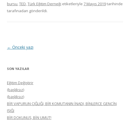
bursu
,
TED
,
Türk Eğitim Derneği
etiketleriyle
7 Mayıs 2019
tarihinde
tarafınadan gönderildi.
Yazı
←
Önceki yazı
dolaşımı
SON YAZILAR
Eğitim Değiştirir
(başlıksız)
(başlıksız)
BİR VAPURUN ÇIĞLIĞI, BİR KOMUTANIN İNADI, BİNLERCE GENCİN
IŞIĞI
BİR DOKUNUŞ, BİN UMUT!