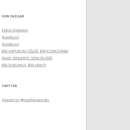
SON YAZILAR
Eğitim Değiştirir
(başlıksız)
(başlıksız)
BİR VAPURUN ÇIĞLIĞI, BİR KOMUTANIN
İNADI, BİNLERCE GENCİN IŞIĞI
BİR DOKUNUŞ, BİN UMUT!
TWITTER
Tweets by @spehlivanoglu