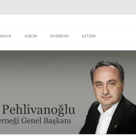
u
İçeriğe
atla
MALAR
ALBÜM
BASINDAN
İLETİŞİM